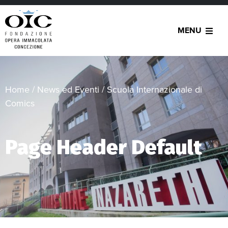
MENU
Home
/
News ed Eventi
/
Scuola Internazionale di
Comics
Page Header Default